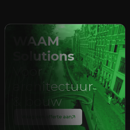
WAAM
Solutions
Voor
architectuur
& bouw
Vraag een offerte aan