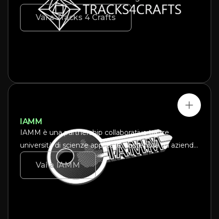
alla metodologia Wire Arc Additive Manufacturing
Vai a Tracks 4 Crafts
(WAAM) creando un pool di professionisti informati e
qualificati in grado di soddisfare la futura domanda di
prodotti realizzati con la tecnologia WAAM.
IAMM
IAMM è una partnership collaborativa tra tre
università di scienze applicate, sostenuta da aziende
manifatturiere specializzate, istituti di ricerca e
Vai a IAMM
organizzazioni di rete, che lavorano insieme per
promuovere l'adozione della stampa 3D in metallo.