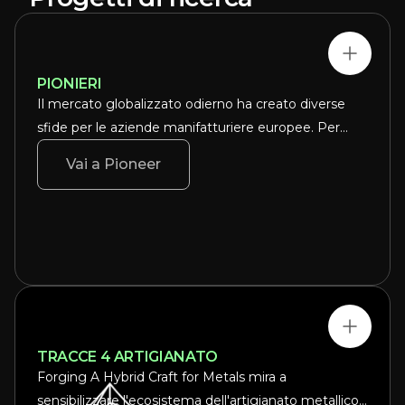
PIONIERI
Il mercato globalizzato odierno ha creato diverse
sfide per le aziende manifatturiere europee. Per
superarle, le aziende dell'UE sono chiamate ad
Vai a Pioneer
adottare tecnologie che le aiutino ad adattarsi e a
migliorare la qualità dei prodotti, riducendo al
contempo i costi.
TRACCE 4 ARTIGIANATO
Forging A Hybrid Craft for Metals mira a
sensibilizzare l'ecosistema dell'artigianato metallico