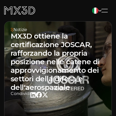
Notizie
MX3D ottiene la
certificazione JOSCAR,
rafforzando la propria
posizione nelle catene di
approvvigionamento dei
settori della difesa e
dell'aerospaziale
Condividi