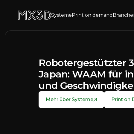
Systeme
Print on demand
Branche
Robotergestützter 3
Japan: WAAM für ind
und Geschwindigke
Mehr über Systeme
Print on