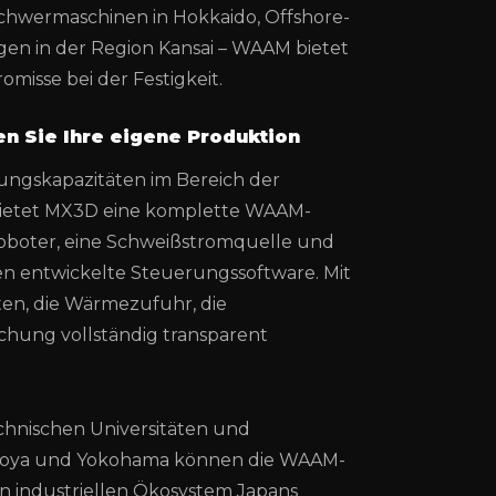
 Schwermaschinen in Hokkaido, Offshore-
en in der Region Kansai – WAAM bietet
misse bei der Festigkeit.
n Sie Ihre eigene Produktion
ungskapazitäten im Bereich der
bietet MX3D eine komplette WAAM-
roboter, eine Schweißstromquelle und
 entwickelte Steuerungssoftware. Mit
en, die Wärmezufuhr, die
hung vollständig transparent
echnischen Universitäten und
agoya und Yokohama können die WAAM-
n industriellen Ökosystem Japans