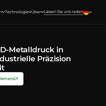
Lassen Sie uns reden
n
Technologie
Über
D-Metalldruck in
ustrielle Präzision
it
 Demand