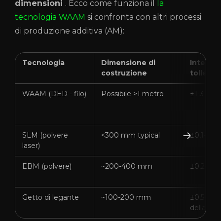
dimensioni
. Ecco come funziona il
la
tecnologia WAAM
si confronta con altri processi
di produzione additiva (AM):
Tecnologia
Dimensione di
Intervall
costruzione
tolleran
WAAM (DED - filo)
Possibile >1 metro
±1-3 mm
SLM (polvere
<300 mm typical
±0,1-0,
laser)
EBM (polvere)
~200-400 mm
±0,2-0,
Getto di legante
~100-200 mm
±0,5-1,0
della sin