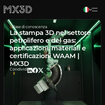
Base di conoscenza
La stampa 3D nel settore
petrolifero e del gas:
applicazioni, materiali e
certificazioni WAAM |
MX3D
Condividi