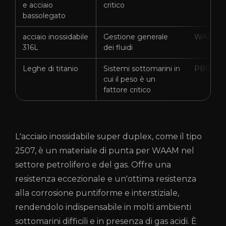
e acciaio
critico
bassolegato
acciaio inossidabile
Gestione generale
WAAM, 
316L
dei fluidi
Leghe di titanio
Sistemi sottomarini in
PBF, W
cui il peso è un
fattore critico
L'acciaio inossidabile super duplex, come il tipo
2507, è un materiale di punta per WAAM nel
settore petrolifero e del gas. Offre una
resistenza eccezionale e un'ottima resistenza
alla corrosione puntiforme e interstiziale,
rendendolo indispensabile in molti ambienti
sottomarini difficili e in presenza di gas acidi. È