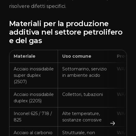
risolvere difetti specifici.
Materiali per la produzione
additiva nel settore petrolifero
e del gas
Materiale
Uso comune
Process
Acciaio inossidabile
Sottomarino, servizio
WAAM
super duplex
in ambiente acido
(2507)
Acciaio inossidabile
Collettori, tubazioni
WAAM
duplex (2205)
Inconel 625 / 718 /
Alte temperature,
WAAM, 
825
sostanze corrosive
Acciaio al carbonio
Strutturale, non
WAAM