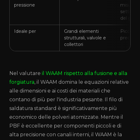
pressione
misura m
settore p
del gas)
Ideale per
Grandi elementi
Piccoli ca
strutturali, valvole e
precisio
collettori
Nel valutare
il WAAM rispetto alla fusione e alla
forgiatura
, il WAAM domina le equazioni relative
alle dimensioni e ai costi dei materiali che
contano di più per l'industria pesante. Il filo di
saldatura standard è significativamente più
economico delle polveri atomizzate. Mentre il
PBF è eccellente per componenti piccoli e di
alta precisione con canali interni, il WAAM è la