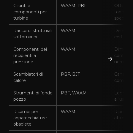
Giranti e
WAAM, PBF
Ottimizz
componenti per
topologi
turbine
speciali
Raccordi strutturali
WAAM
Dimensio
sottomarini
certifica
Componenti dei
WAAM
Dimensio
recipienti a
conformit
pressione
norme 
Scambiatori di
PBF, BJT
Canali in
calore
compless
Strumenti di fondo
PBF, WAAM
Leghe re
pozzo
all'usura
Ricambi per
WAAM
Riproduz
apparecchiature
attrezzi
obsolete