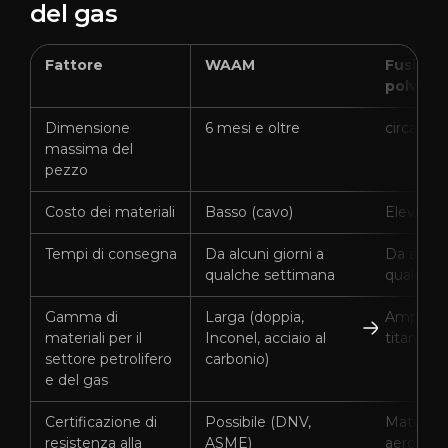
del gas
Fattore
WAAM
Fusione 
polvere
Dimensione
6 mesi e oltre
circa 5
massima del
pezzo
Costo dei materiali
Basso (cavo)
Elevata (
Tempi di consegna
Da alcuni giorni a
Da alcuni
qualche settimana
qualche 
Gamma di
Larga (doppia,
Ampio (I
materiali per il
Inconel, acciaio al
titanio, 3
settore petrolifero
carbonio)
e del gas
Certificazione di
Possibile (DNV,
Maturità 
resistenza alla
ASME)
aerospazi