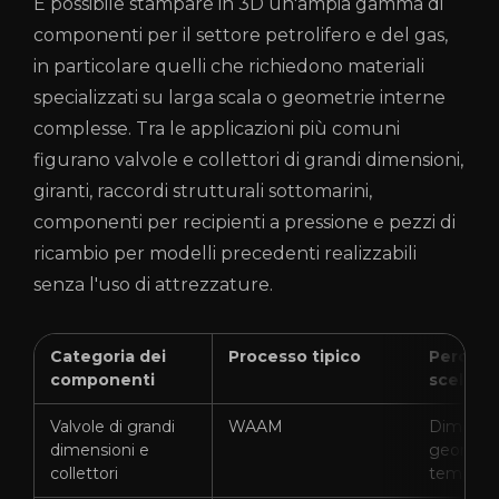
È possibile stampare in 3D un'ampia gamma di
componenti per il settore petrolifero e del gas,
in particolare quelli che richiedono materiali
specializzati su larga scala o geometrie interne
complesse. Tra le applicazioni più comuni
figurano valvole e collettori di grandi dimensioni,
giranti, raccordi strutturali sottomarini,
componenti per recipienti a pressione e pezzi di
ricambio per modelli precedenti realizzabili
senza l'uso di attrezzature.
Categoria dei
Processo tipico
Perché 
componenti
scelta g
Valvole di grandi
WAAM
Dimensio
dimensioni e
geometri
collettori
tempi di