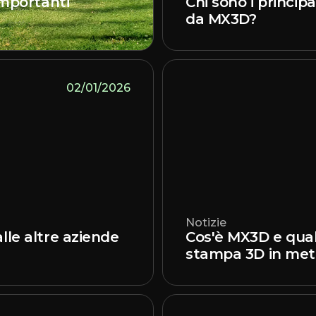
importanti
Chi sono i principal
da MX3D?
02/01/2026
Notizie
lle altre aziende
Cos'è MX3D e quali
stampa 3D in met