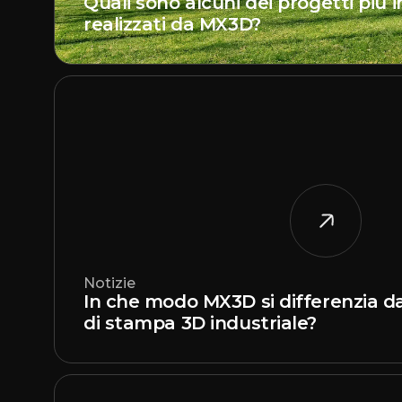
Quali sono alcuni dei progetti più 
realizzati da MX3D?
Notizie
In che modo MX3D si differenzia da
di stampa 3D industriale?