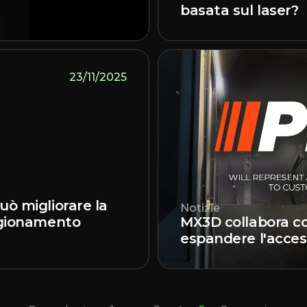
basata sul laser?
23/11/2025
uò migliorare la
Notizie
vigionamento
MX3D collabora co
espandere l'access