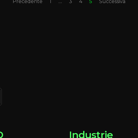
Precedente
1
…
3
4
5
Successiva
D
Industrie