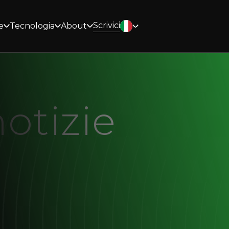
Scrivici
e
Tecnologia
About
notizie